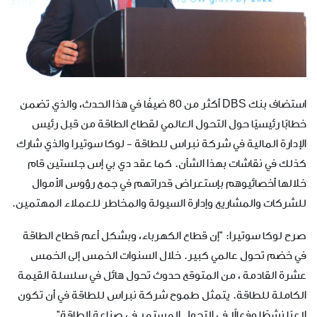
استضاف بنك DBS أكثر من 80 ضيفًا في هذا الحدث، والذي تضمن
خطابًا رئيسيًا حول التحول العالمي لقطاع الطاقة من قبل رئيس
الإدارة المالية في شركة نبراس للطاقة - لوكا سوتيرا والذي شارك
كذلك في نقاشات بهذا الشأن. كما عقد دي بي إس جلستين قام
خلالها أخصائيوهم بإستعراض قدراتهم في جمع رؤوس الأموال
للشركات والمشاريع وإدارة السيولة والمخاطر للعملاء المهتمين.
صرح لوكا سوتيرا: "إن قطاع الكهرباء، وبشكل أعم قطاع الطاقة
في خضم تحول عالمي كبير. خلال السنوات الخمس إلى الخمس
عشرة القادمة ، من المتوقع حدوث تحول هائل في سلسلة القيمة
الكاملة للطاقة. يتمثل طموح شركة نبراس للطاقة في أن تكون
لاعبًا نشطًا وفعالًا في التحول المستمر في صناعة الطاقة".