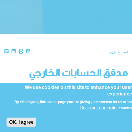
Breadcrumb
المستثمرون
مدقق الحسابات الخارجي
We use cookies on this site to enhance your user
يقترح مجلس الإدارة على المساهمين العامين اجتماع تعيين
experience
مدقق حسابات خارجي بناء على توصية لجنة التدقيق. يتم
By clicking any link on this page you are giving your consent for us to set
Give me more info
اختيار وتعيين مراجع الحسابات الخارجي وفقا لسياسة
cookies.
الشركة التي أقرها مجلس الإدارة.
OK, I agree
في اجتماع الجمعية العمومية في 30 أبريل 2021 وبناء ً على توصية