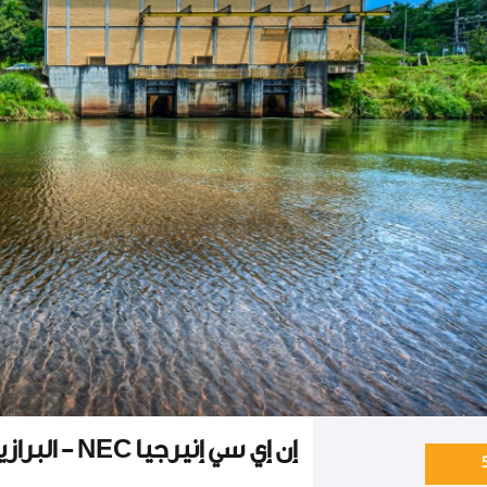
إن إي سي إنيرجيا NEC - البرازيل