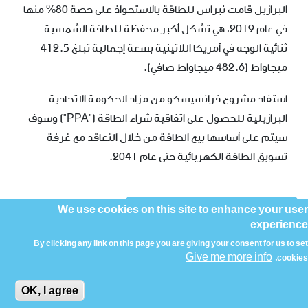
البرازيل قامت نبراس للطاقة بالاستحواذ على حصة 80% منها
في عام 2019، هي تشكل أكبر محفظة للطاقة الشمسية
ثنائية الوجه في أمريكا اللاتينية بسعة إجمالية تبلغ 412.5
ميجاواط (482.6 ميجاواط صافي).
استفاد مشروع فرانسيسكو من مزاد الحكومة الاتحادية
البرازيلية للحصول على اتفاقية شراء الطاقة ("PPA") وسوف
سيتم على أساسها بيع الطاقة من خلال التعاقد مع غرفة
تسويق الطاقة الكهربائية حتى عام 2041.
We use cookies on this site to enhance your user
الرجوع الى الأصول
experience
By clicking any link on this page you are giving your consent for us to set
Give me more info
cookies.
الخصوصية
جميع الحقوق محفوظة لشركة نبراس للطاقة 2019
OK, I agree
توسع في خريطة الموقع